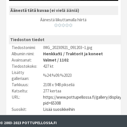
Äänestä tätä kuvaa
(ei vielä ääniä)
Äänestä liikuttamalla hiirtä
Tiedoston tiedot
Tiedostonimi:
IMG_20230921_091203~1.jpg
Albumin nimi:
Henkka91
/
Traktorit ja koneet
Avainsanat:
Valmet
/
1102
Tiedostokoko:
427 kt
Lisätty
%24.%09.%2023
galleriaan:
Tarkkuus:
2108 x 948 pikseliä
Katseltu:
277 kertaa
URL:
https://www.pottupellossa.fi/gallery/displayim
pid=65308
Suosikit:
Lisää suosikkeihin
© 2003-2023 POTTUPELLOSSA.FI