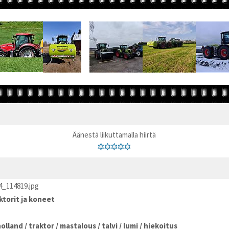
Äänestä liikuttamalla hiirtä
_114819.jpg
ktorit ja koneet
olland
/
traktor
/
mastalous
/
talvi
/
lumi
/
hiekoitus