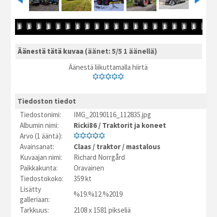
Äänestä tätä kuvaa
(äänet: 5/5 1 äänellä)
Äänestä liikuttamalla hiirtä
Tiedoston tiedot
Tiedostonimi:
IMG_20190116_112835.jpg
Albumin nimi:
Ricki86
/
Traktorit ja koneet
Arvo (1 ääntä):
Avainsanat:
Claas
/
traktor
/
mastalous
Kuvaajan nimi:
Richard Norrgård
Paikkakunta:
Oravainen
Tiedostokoko:
359 kt
Lisätty
%19.%12.%2019
galleriaan:
Tarkkuus:
2108 x 1581 pikseliä