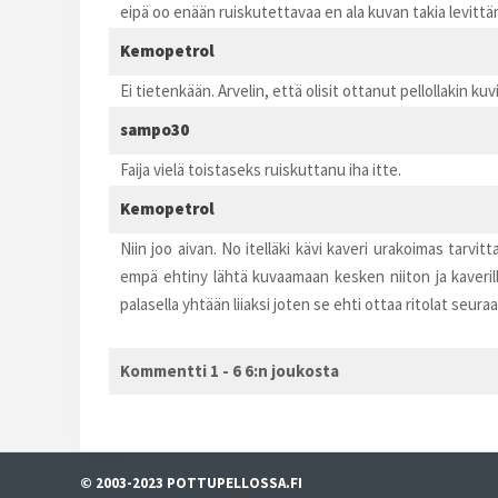
eipä oo enään ruiskutettavaa en ala kuvan takia levittä
Kemopetrol
Ei tietenkään. Arvelin, että olisit ottanut pellollakin ku
sampo30
Faija vielä toistaseks ruiskuttanu iha itte.
Kemopetrol
Niin joo aivan. No itelläki kävi kaveri urakoimas tarvi
empä ehtiny lähtä kuvaamaan kesken niiton ja kaverill
palasella yhtään liiaksi joten se ehti ottaa ritolat seu
Kommentti 1 - 6 6:n joukosta
© 2003-2023 POTTUPELLOSSA.FI