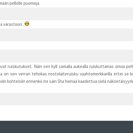
mään pellolle puomeja.
via varastoon..
ttavat ruiskutukset. Näin sen kyll samalla aukealla ruiskuttamas omaa pel
a on sen verran tehokas nostolaiteruisku vaahtomerkkarilla ettei se ku
raaviin kohteisiin ennenkö ite sain 5ha heinää kaadettua sielä näköetäisyy