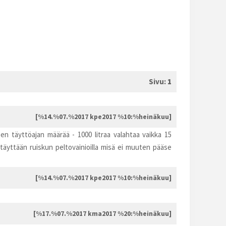
Sivu:
1
[%14.%07.%2017 kpe2017 %10:%heinäkuu]
n täyttöajan määrää - 1000 litraa valahtaa vaikka 15
täyttään ruiskun peltovainioilla misä ei muuten pääse
[%14.%07.%2017 kpe2017 %10:%heinäkuu]
[%17.%07.%2017 kma2017 %20:%heinäkuu]