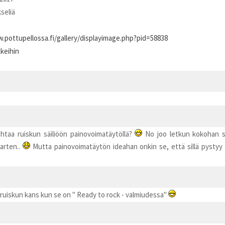
kseliä
.pottupellossa.fi/gallery/displayimage.php?pid=58838
kkeihin
htaa ruiskun säiliöön painovoimatäytöllä?
No joo letkun kokohan se
varten..
Mutta painovoimatäytön ideahan onkin se, että sillä pystyy 
uiskun kans kun se on " Ready to rock - valmiudessa"