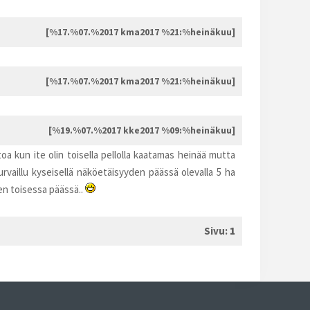
[%17.%07.%2017 kma2017 %21:%heinäkuu]
[%17.%07.%2017 kma2017 %21:%heinäkuu]
[%19.%07.%2017 kke2017 %09:%heinäkuu]
toa kun ite olin toisella pellolla kaatamas heinää mutta
rvaillu kyseisellä näköetäisyyden päässä olevalla 5 ha
den toisessa päässä..
Sivu:
1