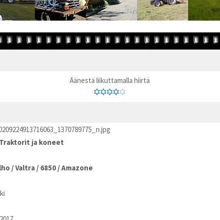
Äänestä liikuttamalla hiirtä
0209224913716063_1370789775_n.jpg
Traktorit ja koneet
lho
/
Valtra
/
6850
/
Amazone
ki
2017