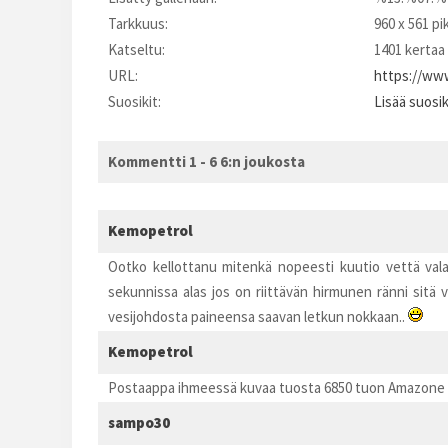
Tarkkuus:
960 x 561 pi
Katseltu:
1401 kertaa
URL:
https://www
Suosikit:
Lisää suosi
Kommentti 1 - 6 6:n joukosta
Kemopetrol
Ootko kellottanu mitenkä nopeesti kuutio vettä vala
sekunnissa alas jos on riittävän hirmunen ränni sitä 
vesijohdosta paineensa saavan letkun nokkaan..
Kemopetrol
Postaappa ihmeessä kuvaa tuosta 6850 tuon Amazone r
sampo30