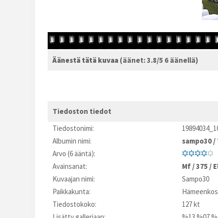
Äänestä tätä kuvaa
(äänet: 3.8/5 6 äänellä)
Tiedoston tiedot
Tiedostonimi:
19894034_1
Albumin nimi:
sampo30
/
Arvo (6 ääntä):
Avainsanat:
Mf
/
375
/
E
Kuvaajan nimi:
Sampo30
Paikkakunta:
Hämeenkos
Tiedostokoko:
127 kt
Lisätty galleriaan:
%13.%07.%