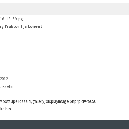
16_13_59.jpg
o
/
Traktorit ja koneet
2012
pikseliä
.pottupellossa.fi/gallery/displayimage.php?pid=49050
kkeihin