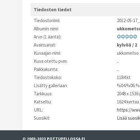
Tiedoston tiedot
Tiedostonimi:
2012-05-17_
Albumin nimi:
ukkomets
Arvo (1 ääntä):
Avainsanat:
kylvöä
/
2
Kuvaajan nimi:
ukkometso
Kuva otettu pvm:
..
Paikkakunta:
..
Tiedostokoko:
1184 kt
Lisätty galleriaan:
%04.%06.%
Tarkkuus:
2048 x 1536 
Katseltu:
1624 kertaa
URL:
https://www
Suosikit:
Lisää suosi
© 2003-2023 POTTUPELLOSSA.FI