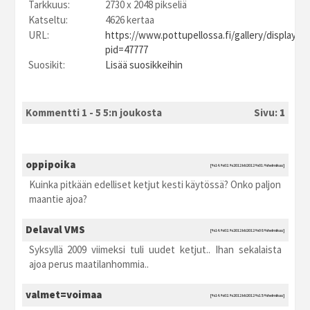
Tarkkuus:
2730 x 2048 pikseliä
Katseltu:
4626 kertaa
URL:
https://www.pottupellossa.fi/gallery/displayim
pid=47777
Suosikit:
Lisää suosikkeihin
Kommentti 1 - 5 5:n joukosta
Sivu:
1
oppipoika
[%14.%02.%2012 kti2012 %01:%helmikuu]
Kuinka pitkään edelliset ketjut kesti käytössä? Onko paljon
maantie ajoa?
Delaval VMS
[%14.%02.%2012 kti2012 %08:%helmikuu]
Syksyllä 2009 viimeksi tuli uudet ketjut.. Ihan sekalaista
ajoa perus maatilanhommia..
valmet=voimaa
[%14.%02.%2012 kti2012 %15:%helmikuu]