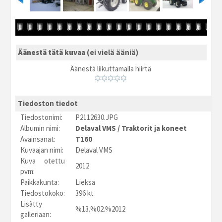
Äänestä tätä kuvaa
(ei vielä ääniä)
Äänestä liikuttamalla hiirtä
Tiedoston tiedot
Tiedostonimi:
P2112630.JPG
Albumin nimi:
Delaval VMS
/
Traktorit ja koneet
Avainsanat:
T160
Kuvaajan nimi:
Delaval VMS
Kuva otettu
2012
pvm:
Paikkakunta:
Lieksa
Tiedostokoko:
396 kt
Lisätty
%13.%02.%2012
galleriaan: