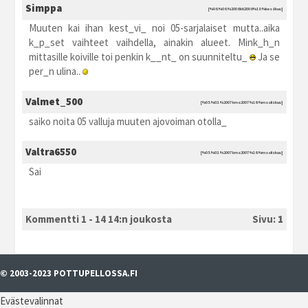
Simppa
[%06.%06.%2006 kti2006 %18:%kesäkuu]
Muuten kai ihan kest_vi_ noi 05-sarjalaiset mutta..aika
k_p_set vaihteet vaihdella, ainakin alueet. Mink_h_n
mittasille koiville toi penkin k__nt_ on suunniteltu_
Ja se
per_n ulina..
Valmet_500
[%05.%03.%2007 kma2007 %16:%maaliskuu]
saiko noita 05 valluja muuten ajovoiman otolla_
Valtra6550
[%05.%03.%2007 kma2007 %16:%maaliskuu]
Sai
Kommentti 1 - 14 14:n joukosta
Sivu:
1
© 2003-2023 POTTUPELLOSSA.FI
Evästevalinnat