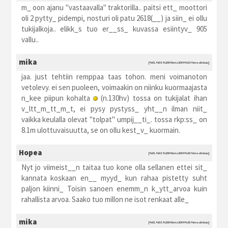
m_ oon ajanu "vastaavalla" traktorilla.. paitsi ett_ moottori
oli 2 pytty_ pidempi, nosturi oli patu 2618(__) ja siin_ ei ollu
tukijalkoja.. elikk_s tuo er__ss_ kuvassa esiintyv_ 905
vallu..
mika
[%01.%03.%2004 kma2004 %10:%maaliskuu]
jaa. just tehtiin remppaa taas tohon. meni voimanoton
vetolevy. ei sen puoleen, voimaakin on niinku kuormaajasta
n_kee piipun kohalta
(n.130hv) tossa on tukijalat ihan
v_ltt_m_tt_m_t, ei pysy pystyss_ yht__n ilman niit_
vaikka keulalla olevat "tolpat" umpij__ti_. tossa rkp:ss_ on
8.1m ulottuvaisuutta, se on ollu kest_v_ kuormain.
Hopea
[%01.%03.%2004 kma2004 %20:%maaliskuu]
Nyt jo viimeist__n taitaa tuo kone olla sellanen ettei sit_
kannata koskaan en__ myyd_ kun rahaa pistetty suht
paljon kiinni_ Toisin sanoen enemm_n k_ytt_arvoa kuin
rahallista arvoa. Saako tuo millon ne isot renkaat alle_
mika
[%01.%03.%2004 kma2004 %20:%maaliskuu]