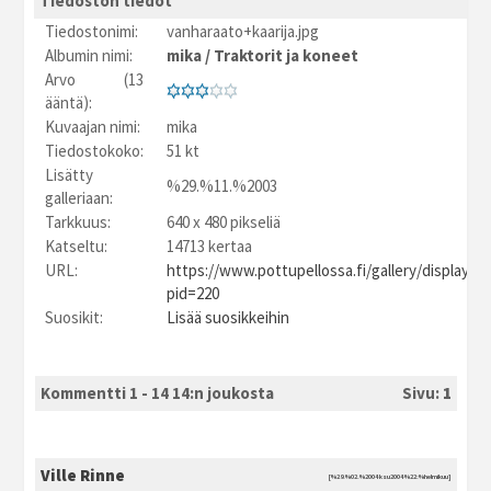
Tiedoston tiedot
Tiedostonimi:
vanharaato+kaarija.jpg
Albumin nimi:
mika
/
Traktorit ja koneet
Arvo (13
ääntä):
Kuvaajan nimi:
mika
Tiedostokoko:
51 kt
Lisätty
%29.%11.%2003
galleriaan:
Tarkkuus:
640 x 480 pikseliä
Katseltu:
14713 kertaa
URL:
https://www.pottupellossa.fi/gallery/displayim
pid=220
Suosikit:
Lisää suosikkeihin
Kommentti 1 - 14 14:n joukosta
Sivu:
1
Ville Rinne
[%29.%02.%2004 ksu2004 %22:%helmikuu]