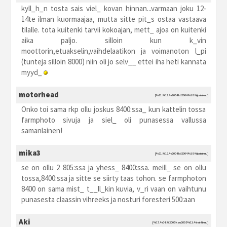
kyll_h_n tosta sais viel_ kovan hinnan...varmaan joku 12-
14te ilman kuormaajaa, mutta sitte pit_s ostaa vastaava
tilalle. tota kuitenki tarvii kokoajan, mett_ ajoa on kuitenki
aika paljo. silloin kun k_vin
moottorin,etuakselin,vaihdelaatikon ja voimanoton l_pi
(tunteja silloin 8000) niin oli jo selv__ ettei iha heti kannata
myyd_
motorhead
[%21.%12.%2004 kti2004 %18:%joulukuu]
Onko toi sama rkp ollu joskus 8400:ssa_ kun kattelin tossa
farmphoto sivuja ja siel_ oli punasessa vallussa
samanlainen!
mika3
[%21.%12.%2004 kti2004 %18:%joulukuu]
se on ollu 2 805:ssa ja yhess_ 8400:ssa. meill_ se on ollu
tossa,8400:ssa ja sitte se siirty taas tohon. se farmphoton
8400 on sama mist_ t__ll_kin kuvia, v_ri vaan on vaihtunu
punasesta claassin vihreeks ja nosturi foresteri 500:aan
Aki
[%17.%04.%2005 ksu2005 %11:%huhtikuu]