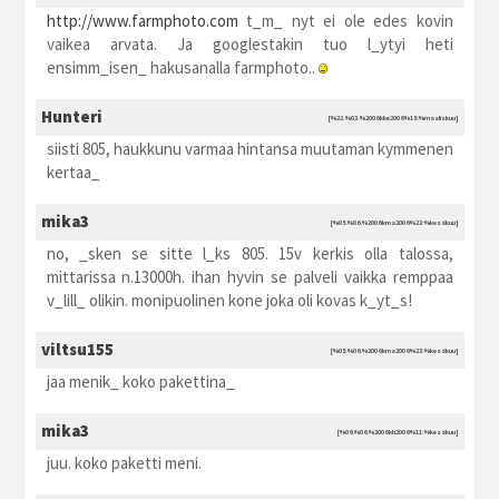
http://www.farmphoto.com
t_m_ nyt ei ole edes kovin
vaikea arvata. Ja googlestakin tuo l_ytyi heti
ensimm_isen_ hakusanalla farmphoto..
Hunteri
[%22.%03.%2006 kke2006 %18:%maaliskuu]
siisti 805, haukkunu varmaa hintansa muutaman kymmenen
kertaa_
mika3
[%05.%06.%2006 kma2006 %23:%kesäkuu]
no, _sken se sitte l_ks 805. 15v kerkis olla talossa,
mittarissa n.13000h. ihan hyvin se palveli vaikka remppaa
v_lill_ olikin. monipuolinen kone joka oli kovas k_yt_s!
viltsu155
[%05.%06.%2006 kma2006 %23:%kesäkuu]
jaa menik_ koko pakettina_
mika3
[%06.%06.%2006 kti2006 %11:%kesäkuu]
juu. koko paketti meni.