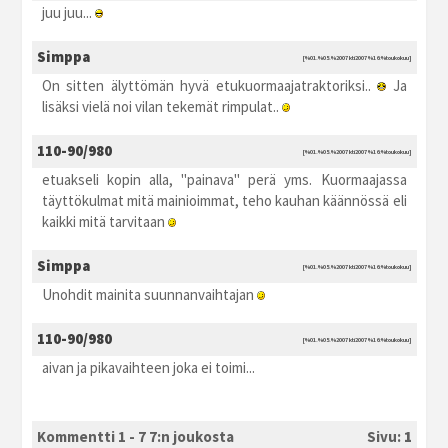
juu juu...
Simppa
[%01.%05.%2007 kti2007 %16:%toukokuu]
On sitten älyttömän hyvä etukuormaajatraktoriksi..
Ja
lisäksi vielä noi vilan tekemät rimpulat..
110-90/980
[%01.%05.%2007 kti2007 %16:%toukokuu]
etuakseli kopin alla, "painava" perä yms. Kuormaajassa
täyttökulmat mitä mainioimmat, teho kauhan käännössä eli
kaikki mitä tarvitaan
Simppa
[%01.%05.%2007 kti2007 %16:%toukokuu]
Unohdit mainita suunnanvaihtajan
110-90/980
[%01.%05.%2007 kti2007 %16:%toukokuu]
aivan ja pikavaihteen joka ei toimi...
Kommentti 1 - 7 7:n joukosta
Sivu:
1