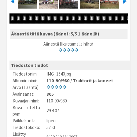
Äänestä tätä kuvaa
(äänet: 5/5 1 äänellä)
Äänestä liikuttamalla hiirtä
Tiedoston tiedot
Tiedostonimi:
IMG_1540.jpg
Albumin nimi:
110-90/980
/
Traktorit ja koneet
Arvo (1 ääntä):
Avainsanat:
805
Kuvaajan nimi:
110-90/980
Kuva otettu
29.4.07
pvm:
Paikkakunta:
liperi
Tiedostokoko:
57 kt
Lisätty