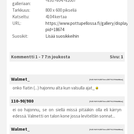
%30.%04.%2007
galleriaan:
Tarkkuus:
800 x 600 pikseliä
Katseltu:
4104 kertaa
URL:
https://www.pottupellossa.fi/gallery/displayim
pid=18674
Suosikit:
Lisää suosikkeihin
Kommentti 1 - 7 7:n joukosta
Sivu:
1
Walmet_
[%30.%04.%2007 kma2007 %19:%huhtikuu]
onko fiatin (...) hajonnu alta kun valsulla ajat_
110-90/980
[%30.%04.%2007 kma2007 %19:%huhtikuu]
ei oo hajonnu, se on siellä missä pitääkin olla eli kärryn
edessä. Valmetti on talon kone jossa leviteltiin sonnat...
Walmet_
[%30.%04.%2007 kma2007 %19:%huhtikuu]