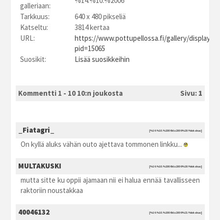
%14.%10.%2006
galleriaan:
Tarkkuus:
640 x 480 pikseliä
Katseltu:
3814 kertaa
URL:
https://www.pottupellossa.fi/gallery/displayim
pid=15065
Suosikit:
Lisää suosikkeihin
Kommentti 1 - 10 10:n joukosta
Sivu:
1
_Fiatagri_
[%14.%10.%2006 kla2006 %20:%lokakuu]
On kyllä aluks vähän outo ajettava tommonen linkku...
MULTAKUSKI
[%14.%10.%2006 kla2006 %20:%lokakuu]
mutta sitte ku oppii ajamaan nii ei halua ennää tavallisseen
raktoriin noustakkaa
40046132
[%14.%10.%2006 kla2006 %21:%lokakuu]