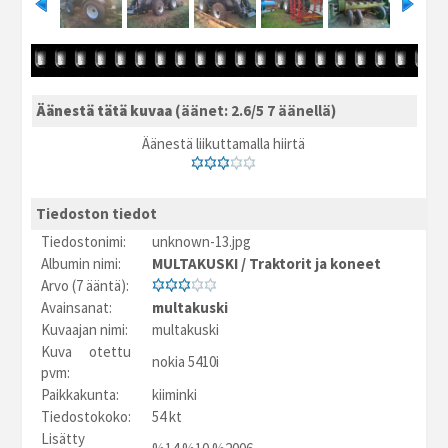
Äänestä tätä kuvaa
(äänet: 2.6/5 7 äänellä)
Äänestä liikuttamalla hiirtä
Tiedoston tiedot
Tiedostonimi:
unknown-13.jpg
Albumin nimi:
MULTAKUSKI
/
Traktorit ja koneet
Arvo (7 ääntä):
Avainsanat:
multakuski
Kuvaajan nimi:
multakuski
Kuva otettu
nokia 5410i
pvm:
Paikkakunta:
kiiminki
Tiedostokoko:
54 kt
Lisätty