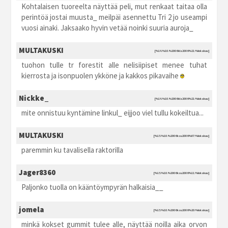
Kohtalaisen tuoreelta näyttää peli, mut renkaat taitaa olla
perintöä jostai muusta_ meilpäi asennettu Tri 2 jo useampi
vuosi ainaki. Jaksaako hyvin vetää noinki suuria auroja_
MULTAKUSKI
[%14.%10.%2006 kla2006 %21:%lokakuu]
tuohon tulle tr forestit alle nelisiipiset menee tuhat
kierrosta ja isonpuolen ykköne ja kakkos pikavaihe
Nickke_
[%14.%10.%2006 kla2006 %21:%lokakuu]
mite onnistuu kyntämine linkul_ eijjoo viel tullu kokeiltua...
MULTAKUSKI
[%15.%10.%2006 ksu2006 %07:%lokakuu]
paremmin ku tavalisella raktorilla
Jager8360
[%15.%10.%2006 ksu2006 %11:%lokakuu]
Paljonko tuolla on kääntöympyrän halkaisia__
jomela
[%15.%10.%2006 ksu2006 %20:%lokakuu]
minkä kokset gummit tulee alle, näyttää noilla aika orvon