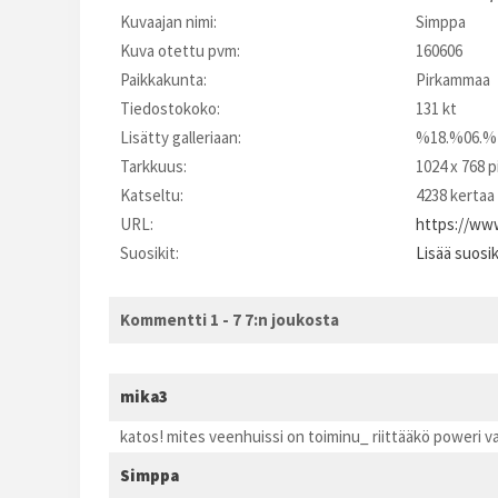
Kuvaajan nimi:
Simppa
Kuva otettu pvm:
160606
Paikkakunta:
Pirkammaa
Tiedostokoko:
131 kt
Lisätty galleriaan:
%18.%06.%
Tarkkuus:
1024 x 768 p
Katseltu:
4238 kertaa
URL:
https://www
Suosikit:
Lisää suosi
Kommentti 1 - 7 7:n joukosta
mika3
katos! mites veenhuissi on toiminu_ riittääkö poweri v
Simppa