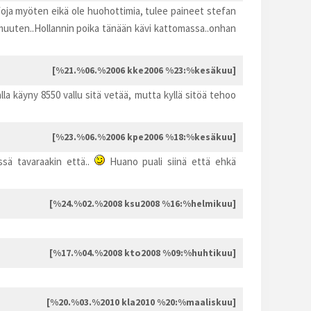
efoja myöten eikä ole huohottimia, tulee paineet stefan
li muuten..Hollannin poika tänään kävi kattomassa..onhan
[%21.%06.%2006 kke2006 %23:%kesäkuu]
a käyny 8550 vallu sitä vetää, mutta kyllä sitöä tehoo
[%23.%06.%2006 kpe2006 %18:%kesäkuu]
issä tavaraakin että..
Huano puali siinä että ehkä
[%24.%02.%2008 ksu2008 %16:%helmikuu]
[%17.%04.%2008 kto2008 %09:%huhtikuu]
[%20.%03.%2010 kla2010 %20:%maaliskuu]