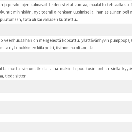
men ja peräkelojen kulmavaihteiden stefat vuotaa, maalattu tehtaalla st
iikkunut mihinkään, nyt toemii o-renkaan uusimisella. Ihan asiallinen pe
ä puutumaan, tota oli kai vähäsen kutitettu..
 tuo veenhuussihan on mengelestä kopsattu. yllättävänhyvin pumppupajall
mitä nyt noukkimen kiila petti, iisi homma oli korjata.
tta mutta siirtomatkoilla vähä mäkiin hiipuu..tosin onhan siellä kyyt
, tiedä sitten..