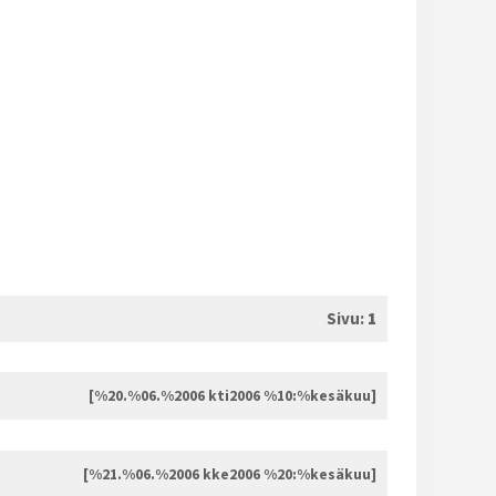
Sivu:
1
[%20.%06.%2006 kti2006 %10:%kesäkuu]
[%21.%06.%2006 kke2006 %20:%kesäkuu]