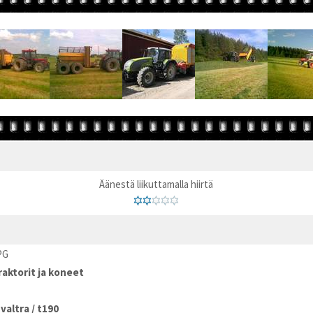
Äänestä liikuttamalla hiirtä
PG
raktorit ja koneet
/
valtra
/
t190