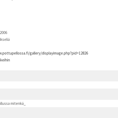
2006
ikseliä
.pottupellossa.fi/gallery/displayimage.php?pid=12826
kkeihin
allussa mitenkä_