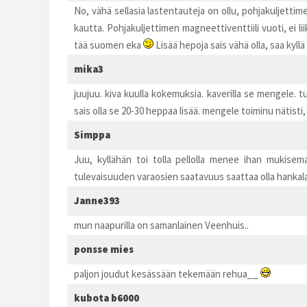
No, vähä sellasia lastentauteja on ollu, pohjakuljetti
kautta. Pohjakuljettimen magneettiventtiili vuoti, ei l
tää suomen eka
Lisää hepoja sais vähä olla, saa kyll
mika3
juujuu. kiva kuulla kokemuksia. kaverilla se mengele.
sais olla se 20-30 heppaa lisää. mengele toiminu nätisti, 
Simppa
Juu, kyllähän toi tolla pellolla menee ihan mukisema
tulevaisuuden varaosien saatavuus saattaa olla hankalaa
Janne393
mun naapurilla on samanlainen Veenhuis..
ponsse mies
paljon joudut kesässään tekemään rehua__
kubota b6000