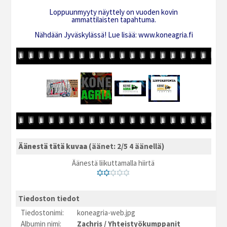
Loppuunmyyty näyttely on vuoden kovin
ammattilaisten tapahtuma.
Nähdään Jyväskylässä! Lue lisää: www.koneagria.fi
Äänestä tätä kuvaa
(äänet: 2/5 4 äänellä)
Äänestä liikuttamalla hiirtä
Tiedoston tiedot
Tiedostonimi:
koneagria-web.jpg
Albumin nimi:
Zachris
/
Yhteistyökumppanit