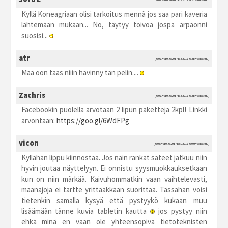
[%07.%10.%2017 kla2017 %20:%lokakuu]
Kyllä Koneagriaan olisi tarkoitus mennä jos saa pari kaveria
lähtemään mukaan... No, täytyy toivoa jospa arpaonni
suosisi...
atr
[%07.%10.%2017 kla2017 %21:%lokakuu]
Mää oon taas niiin hävinny tän pelin....
Zachris
[%07.%10.%2017 kla2017 %21:%lokakuu]
Facebookin puolella arvotaan 2 lipun paketteja 2kpl! Linkki
arvontaan:
https://goo.gl/6WdFPg
vicon
[%08.%10.%2017 ksu2017 %09:%lokakuu]
Kyllähän lippu kiinnostaa. Jos näin rankat sateet jatkuu niin
hyvin joutaa näyttelyyn. Ei onnistu syysmuokkauksetkaan
kun on niin märkää. Kaivuhommatkin vaan vaihtelevasti,
maanajoja ei tartte yrittääkkään suorittaa. Tässähän voisi
tietenkin samalla kysyä että pystyykö kukaan muu
lisäämään tänne kuvia tabletin kautta
jos pystyy niin
ehkä minä en vaan ole yhteensopiva tietoteknisten