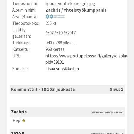
Tiedostonimi:
lippuarvonta-koneagria.jpg
Albumin nimi:
Zachris
/
Yhteistyökumppanit
Arvo (4 ääntä):
Tiedostokoko:
255 kt
Lisätty
%07.%10.%2017
galleriaan:
Tarkkuus:
940 x 788 pikseliä
Katseltu:
968 kertaa
URL:
https://www.pottupellossa.fi/gallery/displayim
pid=59131
Suosikit:
Lisää suosikkeihin
Kommentti 1 - 10 10:n joukosta
Sivu:
1
Zachris
[%07.%10.%2017 kla2017 %19:%lokakuu]
Hep!
3070 E