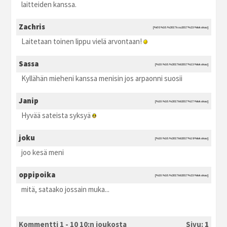
laitteiden kanssa.
Zachris
[%08.%10.%2017 ksu2017 %23:%lokakuu]
Laitetaan toinen lippu vielä arvontaan!
Sassa
[%10.%10.%2017 kti2017 %13:%lokakuu]
Kyllähän mieheni kanssa menisin jos arpaonni suosii
Janip
[%10.%10.%2017 kti2017 %17:%lokakuu]
Hyvää sateista syksyä
joku
[%10.%10.%2017 kti2017 %19:%lokakuu]
joo kesä meni
oppipoika
[%10.%10.%2017 kti2017 %23:%lokakuu]
mitä, sataako jossain muka...
Kommentti 1 - 10 10:n joukosta
Sivu:
1