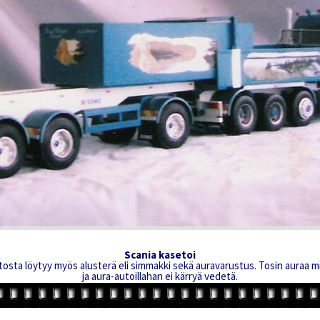
Scania kasetoi
sta löytyy myös alusterä eli simmakki sekä auravarustus. Tosin auraa minu
ja aura-autoillahan ei kärryä vedetä.