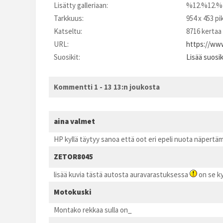
Lisätty galleriaan:
%12.%12.%
Tarkkuus:
954 x 453 pi
Katseltu:
8716 kertaa
URL:
https://www
Suosikit:
Lisää suosi
Kommentti 1 - 13 13:n joukosta
aina valmet
HP kyllä täytyy sanoa että oot eri epeli nuota näpert
ZETOR8045
lisää kuvia tästä autosta auravarastuksessa
on se ky
Motokuski
Montako rekkaa sulla on_