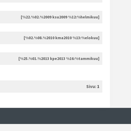
[%22.%02.%2009 ksu2009 %12:%helmikuu]
[%02.%08.%2010 kma2010 %13:%elokuu]
[%25.%01.%2013 kpe2013 %16:%tammikuu]
Sivu:
1