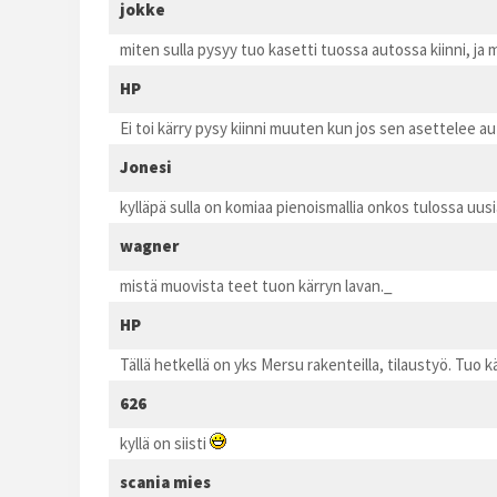
jokke
miten sulla pysyy tuo kasetti tuossa autossa kiinni, ja m
HP
Ei toi kärry pysy kiinni muuten kun jos sen asettelee au
Jonesi
kylläpä sulla on komiaa pienoismallia onkos tulossa uus
wagner
mistä muovista teet tuon kärryn lavan._
HP
Tällä hetkellä on yks Mersu rakenteilla, tilaustyö. Tuo
626
kyllä on siisti
scania mies