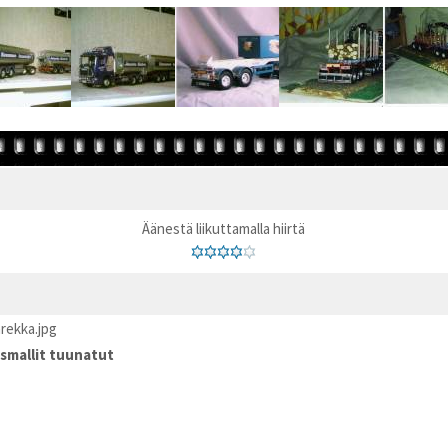
Äänestä liikuttamalla hiirtä
rekka.jpg
smallit tuunatut