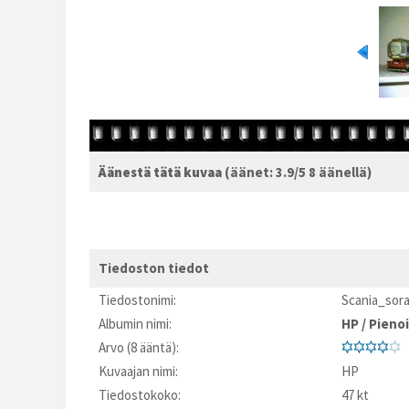
Äänestä tätä kuvaa
(äänet: 3.9/5 8 äänellä)
Tiedoston tiedot
Tiedostonimi:
Scania_sora
Albumin nimi:
HP
/
Pienoi
Arvo (8 ääntä):
Kuvaajan nimi:
HP
Tiedostokoko:
47 kt