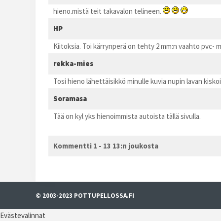
hieno.mistä teit takavalon telineen.
HP
Kiitoksia. Toi kärrynperä on tehty 2 mm:n vaahto pvc- m
rekka-mies
Tosi hieno lähettäisikkö minulle kuvia nupin lavan kisko
Soramasa
Tää on kyl yks hienoimmista autoista tällä sivulla.
Kommentti 1 - 13 13:n joukosta
© 2003-2023 POTTUPELLOSSA.FI
Evästevalinnat