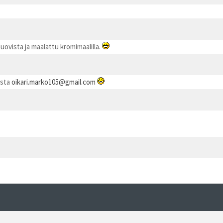
uovista ja maalattu kromimaalilla.
ista
oikari.marko105@gmail.com