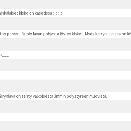
inkälaiset kisko on kasetissa :_: :_:
ton perään. Nupin lavan pohjasta löytyy kiskot. Myös kärryn lavassa on kis
ia___
 kärrynlava on tehty valkoisesta 3mm:n polystyreenimuovista.