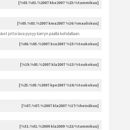
[%03.%01.%2007 kke2007 %23:%tammikuu]
[%05.%03.%2007 kma2007 %16:%maaliskuu]
kot jotta lava pysyy kärryn päällä kohdallaan.
[%06.%05.%2007 ksu2007 %15:%toukokuu]
[%19.%05.%2007 kla2007 %13:%toukokuu]
[%25.%05.%2007 kpe2007 %16:%toukokuu]
[%07.%07.%2007 kla2007 %17:%heinäkuu]
[%31.%01.%2009 kla2009 %22:%tammikuu]