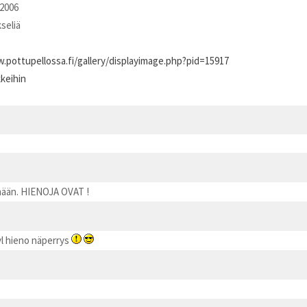
2006
kseliä
.pottupellossa.fi/gallery/displayimage.php?pid=15917
kkeihin
ämään. HIENOJA OVAT !
l hieno näperrys