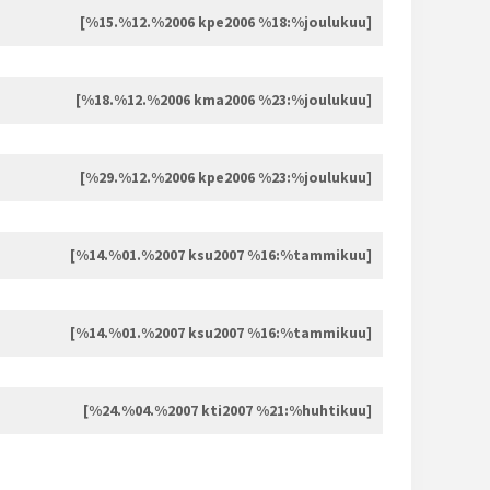
[%15.%12.%2006 kpe2006 %18:%joulukuu]
[%18.%12.%2006 kma2006 %23:%joulukuu]
[%29.%12.%2006 kpe2006 %23:%joulukuu]
[%14.%01.%2007 ksu2007 %16:%tammikuu]
[%14.%01.%2007 ksu2007 %16:%tammikuu]
[%24.%04.%2007 kti2007 %21:%huhtikuu]