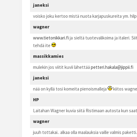
janeksi
voisko joku kertoo mistä nuota karjapuskureita ym. hilp
wagner
www.tietonikkari.fi
ja sieltä tuotevalikoima ja italeri. 
tehdä ite
massikkamies
mulekin jos viitit kuvii lähettää
petteri.hakala@jippii.fi
janeksi
nää on kyllä tosi komeita pienoismalleja
kiitos wagner
HP
Laitahan Wagner kuvia siitä Ristimaan autosta kun saat
wagner
juuh tottakai.. alkaa olla maalauksia vaille valmis paketti.