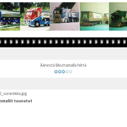
Äänestä liikuttamalla hiirtä
0_sorarekka.jpg
smallit tuunatut