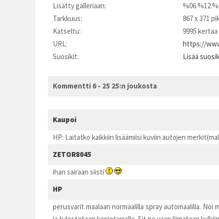
Lisätty galleriaan:
%06.%12.%
Tarkkuus:
867 x 371 pi
Katseltu:
9995 kertaa
URL:
https://www
Suosikit:
Lisää suosi
Kommentti 6 - 25 25:n joukosta
Kaupoi
HP: Laitatko kaikkiin lisäämiisi kuviin autojen merkit(mal
ZETOR8045
ihan sairaan siisti
HP
perusvärit maalaan normaalilla spray automaalilla. Noi 
ja tulostetaan kopiotarralle. Sit ne vaan liimataan kylkiin