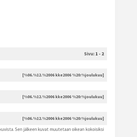
Sivu:
1
-
2
[%06.%12.%2006 kke2006 %20:%joulukuu]
[%06.%12.%2006 kke2006 %20:%joulukuu]
[%06.%12.%2006 kke2006 %20:%joulukuu]
a kuvista. Sen jälkeen kuvat muutetaan oikean kokoisiksi