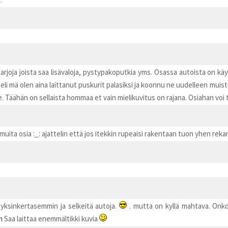
arjoja joista saa lisävaloja, pystypakoputkia yms. Osassa autoista on kä
li mä olen aina laittanut puskurit palasiksi ja koonnu ne uudelleen muis
se. Täähän on sellaista hommaa et vain mielikuvitus on rajana. Osiahan voi
muita osia :_: ajattelin että jos itekkin rupeaisi rakentaan tuon yhen reka
yksinkertasemmin ja selkeitä autoja.
. mutta on kyllä mahtava. Onko
m
Saa laittaa enemmältikki kuvia