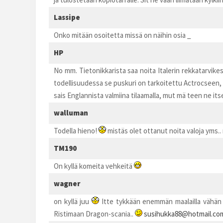
Lassipe
Onko mitään osoitetta missä on näihin osia _
HP
No mm. Tietonikkarista saa noita Italerin rekkatarvikes
todellisuudessa se puskuri on tarkoitettu Actrocseen, e
sais Englannista valmiina tilaamalla, mut mä teen ne it
walluman
Todella hieno!
mistäs olet ottanut noita valoja yms.. 
TM190
On kyllä komeita vehkeitä
wagner
on kyllä juu
Itte tykkään enemmän maalailla vähän 
Ristimaan Dragon-scania..
susihukka88@hotmail.co