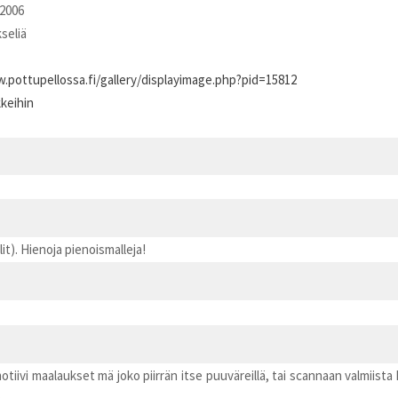
2006
kseliä
.pottupellossa.fi/gallery/displayimage.php?pid=15812
kkeihin
lit). Hienoja pienoismalleja!
motiivi maalaukset mä joko piirrän itse puuväreillä, tai scannaan valmiist
.