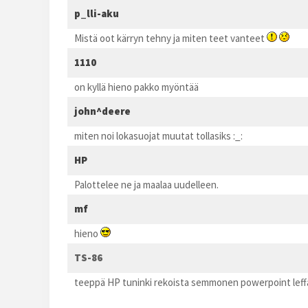
p_lli-aku
Mistä oot kärryn tehny ja miten teet vanteet
1110
on kyllä hieno pakko myöntää
john^deere
miten noi lokasuojat muutat tollasiks :_:
HP
Palottelee ne ja maalaa uudelleen.
mf
hieno
TS-86
teeppä HP tuninki rekoista semmonen powerpoint leffa 