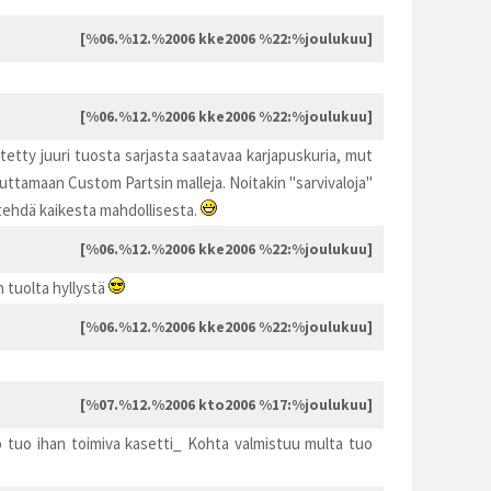
[%06.%12.%2006 kke2006 %22:%joulukuu]
[%06.%12.%2006 kke2006 %22:%joulukuu]
ytetty juuri tuosta sarjasta saatavaa karjapuskuria, mut
tuttamaan Custom Partsin malleja. Noitakin "sarvivaloja"
 tehdä kaikesta mahdollisesta.
[%06.%12.%2006 kke2006 %22:%joulukuu]
n tuolta hyllystä
[%06.%12.%2006 kke2006 %22:%joulukuu]
[%07.%12.%2006 kto2006 %17:%joulukuu]
 tuo ihan toimiva kasetti_ Kohta valmistuu multa tuo