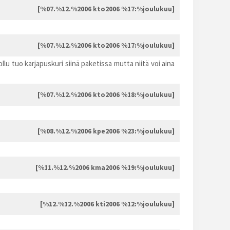
[%07.%12.%2006 kto2006 %17:%joulukuu]
[%07.%12.%2006 kto2006 %17:%joulukuu]
llu tuo karjapuskuri siinä paketissa mutta niitä voi aina
[%07.%12.%2006 kto2006 %18:%joulukuu]
[%08.%12.%2006 kpe2006 %23:%joulukuu]
[%11.%12.%2006 kma2006 %19:%joulukuu]
[%12.%12.%2006 kti2006 %12:%joulukuu]