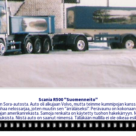
Scania R500 "Suomenneito"
kin Sora-autosta. Auto oli alkujaan Volvo, mutta teimme kummipojan kanss
nhaa nelossarjaa, joten muutin sen "ärräläiseksi". Perävaunu on kokonaan
ajan amerikanrekasta. Samoja renkaita on käytetty tuohon hakekärryyn. M
uksista. Niistä auto on saanut nimensä. Tälläkään mallilla ei ole oikeaa esi