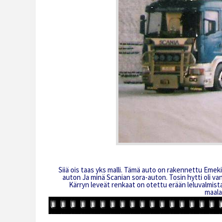
Siiä ois taas yks malli. Tämä auto on rakennettu Eme
auton Ja minä Scanian sora-auton. Tosin hytti oli va
Kärryn leveät renkaat on otettu erään leluvalmist
maala