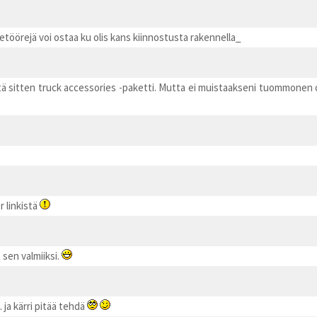
etöörejä voi ostaa ku olis kans kiinnostusta rakennella_
Siitä sitten truck accessories -paketti. Mutta ei muistaakseni tuommonen o
 linkistä
 sen valmiiksi.
. ja kärri pitää tehdä