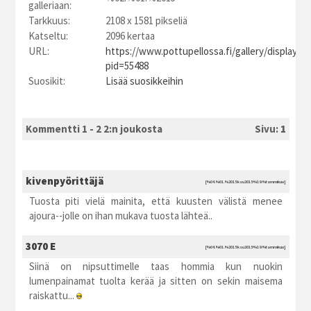
galleriaan:
Tarkkuus:
2108 x 1581 pikseliä
Katseltu:
2096 kertaa
URL:
https://www.pottupellossa.fi/gallery/displayim
pid=55488
Suosikit:
Lisää suosikkeihin
Kommentti 1 - 2 2:n joukosta
Sivu:
1
kivenpyörittäjä
[%04.%01.%2015 ksu2015 %19:%tammikuu]
Tuosta piti vielä mainita, että kuusten välistä menee
ajoura--jolle on ihan mukava tuosta lähteä..
3070 E
[%04.%01.%2015 ksu2015 %19:%tammikuu]
Siinä on nipsuttimelle taas hommia kun nuokin
lumenpainamat tuolta kerää ja sitten on sekin maisema
raiskattu...