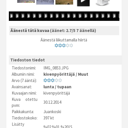
Äänestä tätä kuvaa
(äänet: 2.7/5 7 äänellä)
Äänestä liikuttamalla hiirtä
Tiedoston tiedot
Tiedostonimi:
IMG_0853.JPG
Albumin nimi:
kivenpyörittäjä
/
Muut
Arvo (7 ääntä):
Avainsanat:
lunta
/
tupaan
Kuvaajan nimi:
kivenpyörittäjä
Kuva otettu
30.12.2014
pvm:
Paikkakunta:
Juankoski
Tiedostokoko:
397 kt
Lisätty
%02.%01.%2015