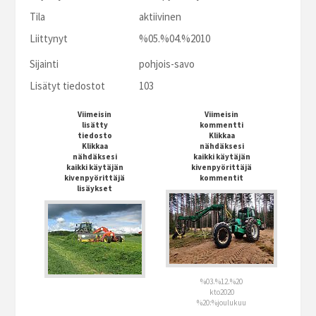
Tila
aktiivinen
Liittynyt
%05.%04.%2010
Sijainti
pohjois-savo
Lisätyt tiedostot
103
Viimeisin
Viimeisin
lisätty
kommentti
tiedosto
Klikkaa
Klikkaa
nähdäksesi
nähdäksesi
kaikki käytäjän
kaikki käytäjän
kivenpyörittäjä
kivenpyörittäjä
kommentit
lisäykset
%03.%12.%20
kto2020
%20:%joulukuu