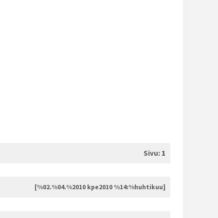
Sivu:
1
[%02.%04.%2010 kpe2010 %14:%huhtikuu]