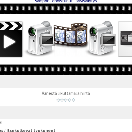
sampon "onnistunut" talvisäilytys
Äänestä liikuttamalla hiirtä
VI
es
/
Itsekulkevat työkoneet