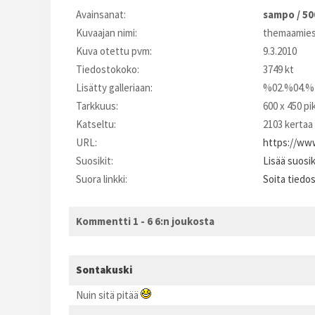
Avainsanat:
sampo
/
50
Kuvaajan nimi:
themaamie
Kuva otettu pvm:
9.3.2010
Tiedostokoko:
3749 kt
Lisätty galleriaan:
%02.%04.%
Tarkkuus:
600 x 450 pi
Katseltu:
2103 kertaa
URL:
https://www
Suosikit:
Lisää suosi
Suora linkki:
Soita tiedo
Kommentti 1 - 6 6:n joukosta
Sontakuski
Nuin sitä pitää