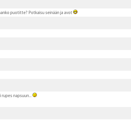
laanko puotitte? Potkaisu seinään ja avot
ii rupes napsuun...