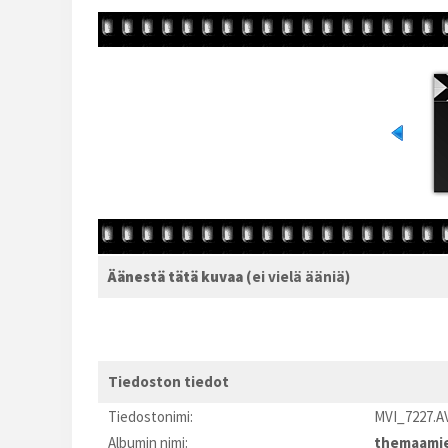
Äänestä tätä kuvaa
(ei vielä ääniä)
Tiedoston tiedot
Tiedostonimi:
MVI_7227.A
Albumin nimi:
themaami