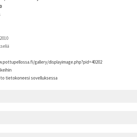
0
s
2010
kseliä
.pottupellossa.fi/gallery/displayimage.php?pid=40202
kkeihin
sto tietokoneesi sovelluksessa