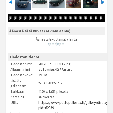
Äänestä tätä kuvaa
(ei vielä ääniä)
Äänestä liikuttamalla hiirtä
Tiedoston tiedot
Tiedostonimi:
20170128_112112.jpg
Albumin nimi:
automies42
/
Autot
Tiedostokoko:
393 kt
Lisätty
%04.%09.%2021
galleriaan:
Tarkkuus:
2108 x 1581 pikseliä
Katseltu:
462 kertaa
URL:
https://www.pottupellossa.fi/gallery/displayim
pid=62939