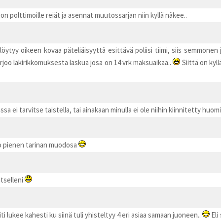
non polttimoille reiät ja asennat muutossarjan niin kyllä näkee..
öytyy oikeen kovaa päteliäisyyttä esittävä poliisi tiimi, siis semmonen 
tarjoo lakirikkomuksesta laskua josa on 14 vrk maksuaikaa..
Siittä on kyll
ssa ei tarvitse taistella, tai ainakaan minulla ei ole niihin kiinnitetty huo
oo pienen tarinan muodosa
itselleni
i lukee kahesti ku siinä tuli yhisteltyy 4 eri asiaa samaan juoneen..
Eli