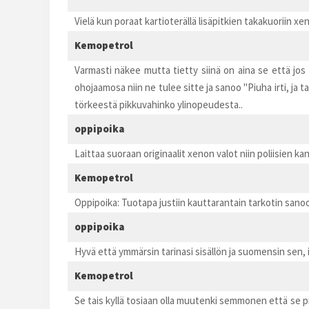
Vielä kun poraat kartioterällä lisäpitkien takakuoriin xe
Kemopetrol
Varmasti näkee mutta tietty siinä on aina se että jos l
ohojaamosa niin ne tulee sitte ja sanoo "Piuha irti, ja 
törkeestä pikkuvahinko ylinopeudesta..
oppipoika
Laittaa suoraan originaalit xenon valot niin poliisien kan
Kemopetrol
Oppipoika: Tuotapa justiin kauttarantain tarkotin san
oppipoika
Hyvä että ymmärsin tarinasi sisällön ja suomensin sen, 
Kemopetrol
Se tais kyllä tosiaan olla muutenki semmonen että se pit