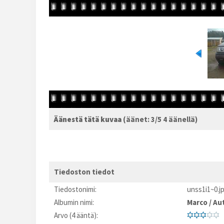
Äänestä tätä kuvaa
(äänet: 3/5 4 äänellä)
Tiedoston tiedot
Tiedostonimi:
unss1i1~0.j
Albumin nimi:
Marco
/
Au
Arvo (4 ääntä):