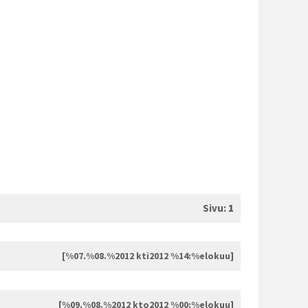
Sivu:
1
[%07.%08.%2012 kti2012 %14:%elokuu]
[%09.%08.%2012 kto2012 %00:%elokuu]