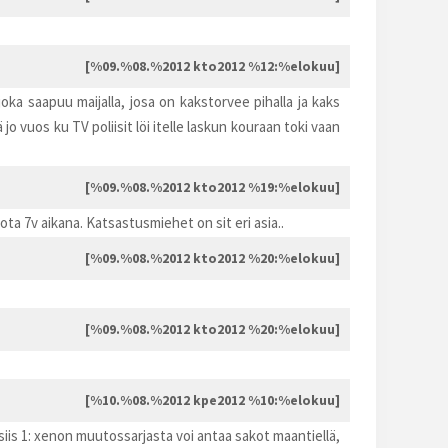
[%09.%08.%2012 kto2012 %12:%elokuu]
joka saapuu maijalla, josa on kakstorvee pihalla ja kaks
ä jo vuos ku TV poliisit löi itelle laskun kouraan toki vaan
[%09.%08.%2012 kto2012 %19:%elokuu]
miota 7v aikana. Katsastusmiehet on sit eri asia..
[%09.%08.%2012 kto2012 %20:%elokuu]
[%09.%08.%2012 kto2012 %20:%elokuu]
[%10.%08.%2012 kpe2012 %10:%elokuu]
 siis 1: xenon muutossarjasta voi antaa sakot maantiellä,