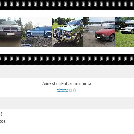
Äänestä liikuttamalla hiirtä
pg
tot