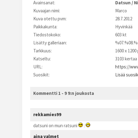
Avainsanat:
Datsun
/
N
Kuvaajan nimi:
Marco
Kuva otettu pvm:
28.7.2012
Paikkakunta:
Hyvinkää
Tiedostokoko:
603 kt
Lisätty galleriaan:
%07.%08.%
Tarkkuus:
1600 x 1200 
Katseltu:
3103 kertaa
URL:
https://www
Suosikit:
Lisää suosi
Kommentti 1 - 9 9:n joukosta
rekkamies99
datsuni on mun ratsuni
:
aina valmet