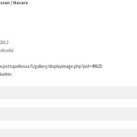
issan
/
Navara
2012
pikseliä
.pottupellossa.fi/gallery/displayimage.php?pid=49625
kkeihin