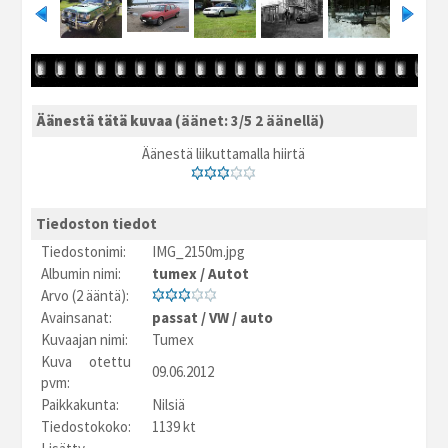
Äänestä tätä kuvaa
(äänet: 3/5 2 äänellä)
Äänestä liikuttamalla hiirtä
Tiedoston tiedot
Tiedostonimi:
IMG_2150m.jpg
Albumin nimi:
tumex
/
Autot
Arvo (2 ääntä):
Avainsanat:
passat
/
VW
/
auto
Kuvaajan nimi:
Tumex
Kuva otettu
09.06.2012
pvm:
Paikkakunta:
Nilsiä
Tiedostokoko:
1139 kt