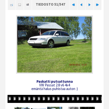
TIEDOSTO 51/547
Paskatti putsattunna
VW Passat 2.8 v6 4x4
emäntä halus puhistaa auton :)