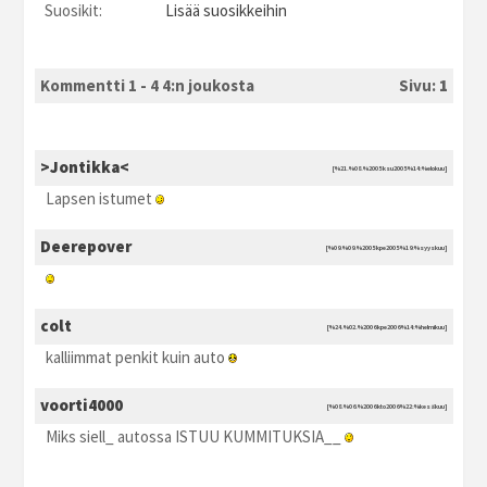
Suosikit:
Lisää suosikkeihin
Kommentti 1 - 4 4:n joukosta
Sivu:
1
>Jontikka<
[%21.%08.%2005 ksu2005 %14:%elokuu]
Lapsen istumet
Deerepover
[%09.%09.%2005 kpe2005 %19:%syyskuu]
colt
[%24.%02.%2006 kpe2006 %14:%helmikuu]
kalliimmat penkit kuin auto
voorti4000
[%08.%06.%2006 kto2006 %22:%kesäkuu]
Miks siell_ autossa ISTUU KUMMITUKSIA__