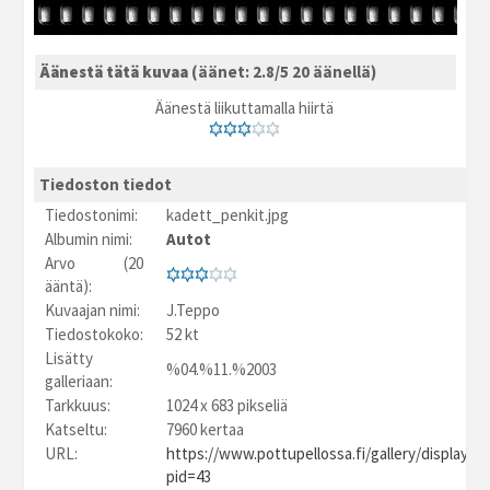
Äänestä tätä kuvaa
(äänet: 2.8/5 20 äänellä)
Äänestä liikuttamalla hiirtä
Tiedoston tiedot
Tiedostonimi:
kadett_penkit.jpg
Albumin nimi:
Autot
Arvo (20
ääntä):
Kuvaajan nimi:
J.Teppo
Tiedostokoko:
52 kt
Lisätty
%04.%11.%2003
galleriaan:
Tarkkuus:
1024 x 683 pikseliä
Katseltu:
7960 kertaa
URL:
https://www.pottupellossa.fi/gallery/displayim
pid=43