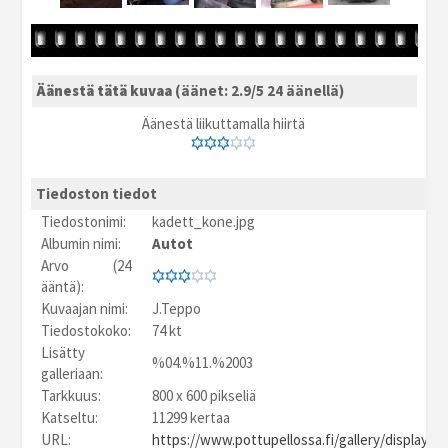
Äänestä tätä kuvaa
(äänet: 2.9/5 24 äänellä)
Äänestä liikuttamalla hiirtä
Tiedoston tiedot
Tiedostonimi:
kadett_kone.jpg
Albumin nimi:
Autot
Arvo (24
ääntä):
Kuvaajan nimi:
J.Teppo
Tiedostokoko:
74 kt
Lisätty
%04.%11.%2003
galleriaan:
Tarkkuus:
800 x 600 pikseliä
Katseltu:
11299 kertaa
URL:
https://www.pottupellossa.fi/gallery/displayim