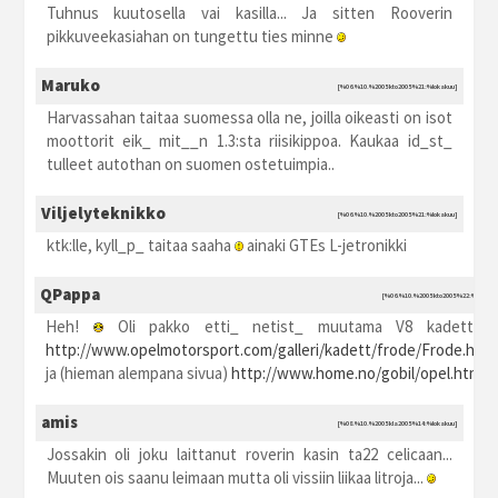
Tuhnus kuutosella vai kasilla... Ja sitten Rooverin
pikkuveekasiahan on tungettu ties minne
Maruko
[%06.%10.%2005 kto2005 %21:%lokakuu]
Harvassahan taitaa suomessa olla ne, joilla oikeasti on isot
moottorit eik_ mit__n 1.3:sta riisikippoa. Kaukaa id_st_
tulleet autothan on suomen ostetuimpia..
Viljelyteknikko
[%06.%10.%2005 kto2005 %21:%lokakuu]
ktk:lle, kyll_p_ taitaa saaha
ainaki GTEs L-jetronikki
QPappa
[%06.%10.%2005 kto2005 %22:%lokaku
Heh!
Oli pakko etti_ netist_ muutama V8 kadett
http://www.opelmotorsport.com/galleri/kadett/frode/Frode.html
ja (hieman alempana sivua)
http://www.home.no/gobil/opel.htm
amis
[%08.%10.%2005 kla2005 %14:%lokakuu]
Jossakin oli joku laittanut roverin kasin ta22 celicaan...
Muuten ois saanu leimaan mutta oli vissiin liikaa litroja...