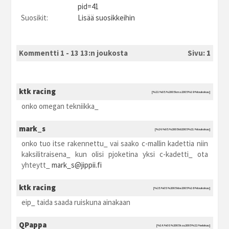
pid=41
Suosikit:
Lisää suosikkeihin
Kommentti 1 - 13 13:n joukosta
Sivu:
1
ktk racing
[%23.%05.%2005 kma2005 %19:%toukokuu]
onko omegan tekniikka_
mark_s
[%24.%05.%2005 kti2005 %21:%toukokuu]
onko tuo itse rakennettu_ vai saako c-mallin kadettia niin
kaksilitraisena_ kun olisi pjoketina yksi c-kadetti_ ota
yhteytt_
mark_s@jippii.fi
ktk racing
[%25.%05.%2005 kke2005 %16:%toukokuu]
eip_ taida saada ruiskuna ainakaan
QPappa
[%14.%08.%2005 ksu2005 %22:%elokuu]