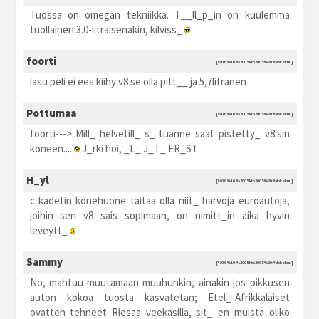
Tuossa on omegan tekniikka. T__ll_p_in on kuulemma
tuollainen 3.0-litraisenakin, kilviss_
foorti
[%06.%10.%2005 kto2005 %20:%lokakuu]
lasu peli ei ees kiihy v8 se olla pitt__ ja 5,7litranen
Pottumaa
[%06.%10.%2005 kto2005 %20:%lokakuu]
foorti---> Mill_ helvetill_ s_ tuanne saat pistetty_ v8:sin
koneen....
J_rki hoi, _L_ J_T_ ER_ST
H_yl
[%06.%10.%2005 kto2005 %20:%lokakuu]
c kadetin konehuone taitaa olla niit_ harvoja euroautoja,
joihin sen v8 sais sopimaan, on nimitt_in aika hyvin
leveytt_
Sammy
[%06.%10.%2005 kto2005 %20:%lokakuu]
No, mahtuu muutamaan muuhunkin, ainakin jos pikkusen
auton kokoa tuosta kasvatetan; Etel_-Afrikkalaiset
ovatten tehneet Riesaa veekasilla, sit_ en muista oliko