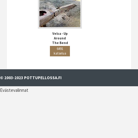
Velsa - Up
Around
The Bend
6491
katselua
© 2003-2023 POTTUPELLOSSA.FI
Evästevalinnat