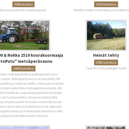
308 katselua
1020 katselua
Sivuvaunullinen moottoripyörä.
Violetti miettii menneitä ja murehtii 
00 & Nokka 2510 kourakuormaaja
Heinät tehty
"tsiPatu" metsäperävaunu
2482 katselua
Case IH 5120 ja Welger-Tuhti
1809 katselua
isten mettäyhistelmä polttopuiden yms
 ajoon. Metsäperävaunu on itse tehty 90-
uolella ja mitat on otettu aikanaan meidän
lmistamasta Patu metsäperävaunusta. 80-
ulla Hankkian uutuustarjouksesta kyseisen
 sai hydraulisella vetoaisan käännöllä
sä materiaalien hinnalla mutta 90-luvun
aunu kannatti jo ite tehdä kun oli sopivasti
ajalla töissä ja materiaalivalikoimaa riitti
kustannustehokkaaseen hintaan