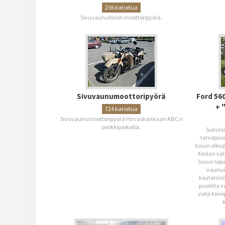
256 katselua
Sivuvaunullinen moottoripyörä.
Sivuvaunumoottoripyörä
Ford 56
+ 
724 katselua
Sivuvaunumoottoripyörä Hirvaskankaan ABC:n
parkkipaikalla.
Sukula
tarvepuun
luvun alkup
Keslan va
luvun lop
vaunun
käytännös
puolella v
vielä konep