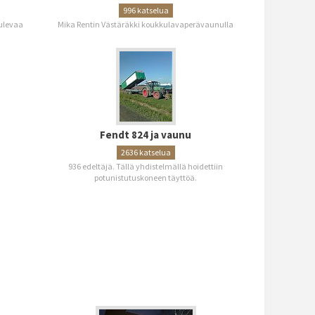
996 katselua
tulevaa
Mika Rentin Västäräkki koukkulavaperävaunulla
Fendt 824 ja vaunu
2636 katselua
936 edeltäjä. Tällä yhdistelmällä hoidettiin
potunistutuskoneen täyttöä.