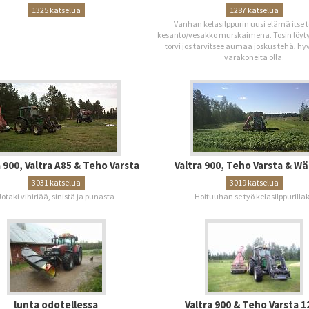
1325 katselua
1287 katselua
Vanhan kelasilppurin uusi elämä itse 
kesanto/vesakko murskaimena. Tosin löyty
torvi jos tarvitsee aumaa joskus tehä, hy
varakoneita olla.
a 900, Valtra A85 & Teho Varsta
Valtra 900, Teho Varsta & Wä
3031 katselua
3019 katselua
Jotaki vihiriää, sinistä ja punasta
Hoituuhan se työ kelasilppurillak
lunta odotellessa
Valtra 900 & Teho Varsta 1