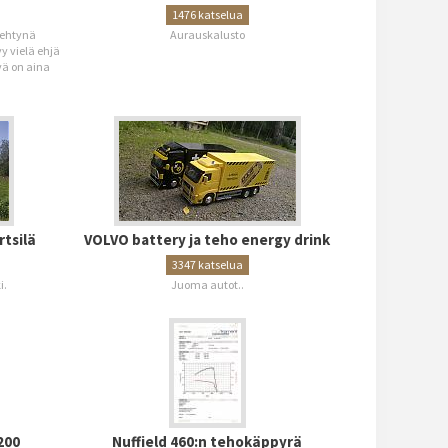
1476 katselua
tehtynä
Aurauskalusto
y vielä ehjä
vä on aina
rtsilä
VOLVO battery ja teho energy drink
3347 katselua
i.
Juoma autot..
200
Nuffield 460:n tehokäppyrä