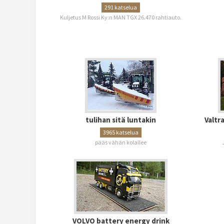
291 katselua
Kuljetus M Rossi Ky:n MAN TGX 26.470 rahtiauto.
tulihan sitä luntakin
Valtr
3965 katselua
pääs vähän kolailee
VOLVO battery energy drink