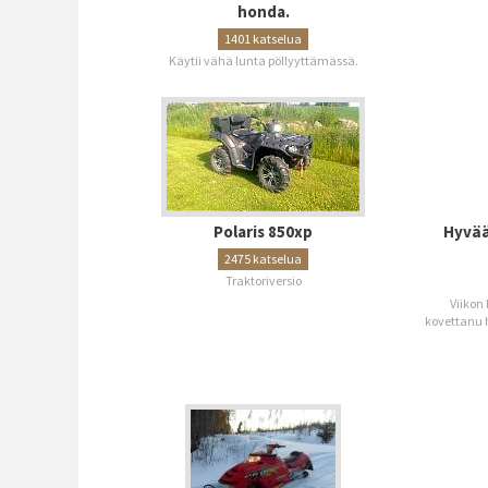
honda.
1401 katselua
Käytii vähä lunta pöllyyttämässä.
Polaris 850xp
Hyvää
2475 katselua
Traktoriversio
Viikon
kovettanu h