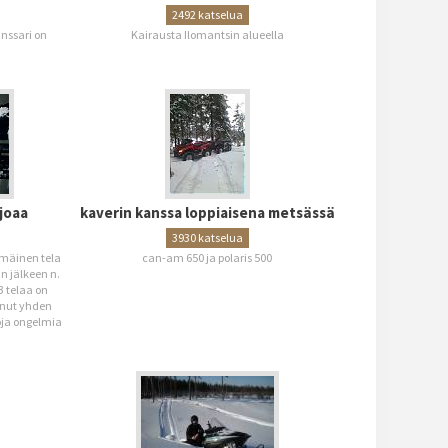
2492 katselua
anssari on
Kairausta Ilomantsin alueella
joaa
kaverin kanssa loppiaisena metsässä
3930 katselua
mmäinen tela
can-am 650 ja polaris 500
n jälkeen n.
3 telaa on
nnut yhden
oja ongelmia