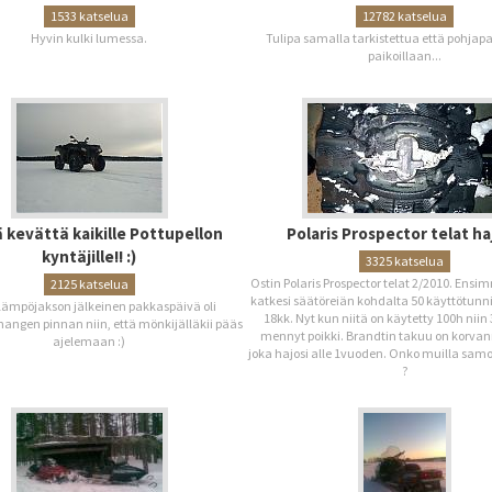
1533 katselua
12782 katselua
Hyvin kulki lumessa.
Tulipa samalla tarkistettua että pohjap
paikoillaan...
 kevättä kaikille Pottupellon
Polaris Prospector telat ha
kyntäjille!! :)
3325 katselua
Ostin Polaris Prospector telat 2/2010. Ensi
2125 katselua
katkesi säätöreiän kohdalta 50 käyttötunni
 lämpöjakson jälkeinen pakkaspäivä oli
18kk. Nyt kun niitä on käytetty 100h niin 
angen pinnan niin, että mönkijälläkii pääs
mennyt poikki. Brandtin takuu on korva
ajelemaan :)
joka hajosi alle 1vuoden. Onko muilla sam
?