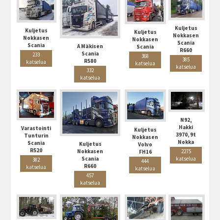
Kuljetus
Kuljetus
Kuljetus
Nokkasen
Nokkasen
Nokkasen
Scania
Scania
A Mäkisen
Scania
R660
Scania
233
368
385
R580
katselua
katselua
katselua
332
katselua
N92,
Hakki
Varastointi
Kuljetus
3970, 9t
Tunturin
Nokkasen
Nokka
Scania
Kuljetus
Volvo
R520
2275
Nokkasen
FH16
katselua
Scania
382
444
R660
katselua
katselua
457
katselua