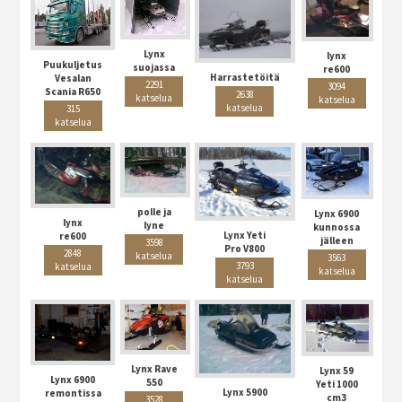
Lynx
lynx
Puukuljetus
suojassa
re600
Harrastetöitä
Vesalan
2291
3094
Scania R650
2638
katselua
katselua
katselua
315
katselua
polle ja
Lynx 6900
lynx
lyne
kunnossa
Lynx Yeti
re600
jälleen
3598
Pro V800
2848
katselua
3563
3793
katselua
katselua
katselua
Lynx Rave
Lynx 59
Lynx 6900
550
Yeti 1000
Lynx 5900
remontissa
cm3
3528