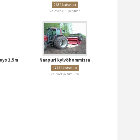
2634 katselua
Valmet 465 ja tume
eys 2,5m
Naapuri kylvöhommissa
17739 katselua
Valmet ja simulta