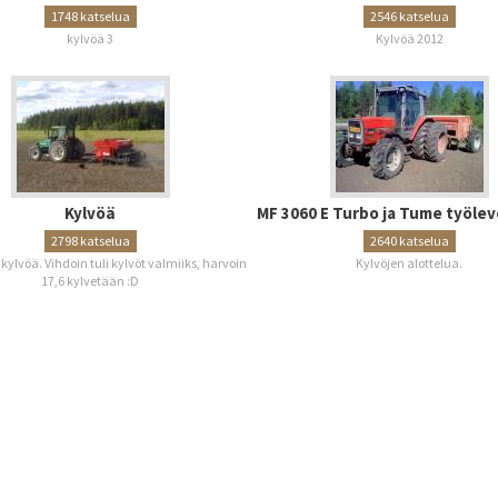
1748 katselua
2546 katselua
kylvöä 3
Kylvöä 2012
Kylvöä
MF 3060 E Turbo ja Tume työlev
2798 katselua
2640 katselua
 kylvöä. Vihdoin tuli kylvöt valmiiks, harvoin
Kylvöjen alottelua.
17,6 kylvetään :D