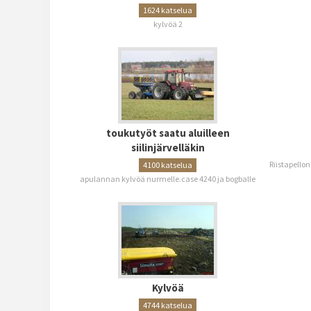
1624 katselua
kylvöä 2
toukutyöt saatu aluilleen
siilinjärvelläkin
Riistapellon
4100 katselua
apulannan kylvöä nurmelle.case 4240 ja bogballe
Kylvöä
4744 katselua