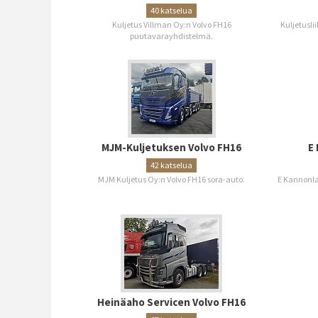
40 katselua
Kuljetus Villman Oy:n Volvo FH16
Kuljetusli
puutavarayhdistelmä.
MJM-Kuljetuksen Volvo FH16
E
42 katselua
MJM Kuljetus Oy:n Volvo FH16 sora-auto.
E Kannonla
Heinäaho Servicen Volvo FH16