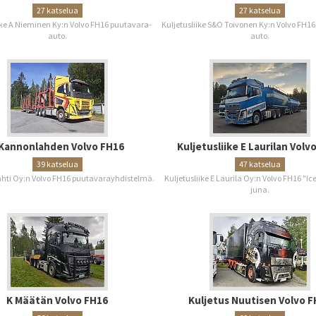
27 katselua
27 katselua
ike A Nieminen Ky:n Volvo FH16 puutavara-
Kuljetusliike S&O Toivonen Ky:n Volvo FH1
auto.
auto.
 Kannonlahden Volvo FH16
Kuljetusliike E Laurilan Volv
39 katselua
47 katselua
hti Oy:n Volvo FH16 puutavarayhdistelmä.
Kuljetusliike E Laurila Oy:n Volvo FH16 "Ic
juna.
K Määtän Volvo FH16
Kuljetus Nuutisen Volvo F