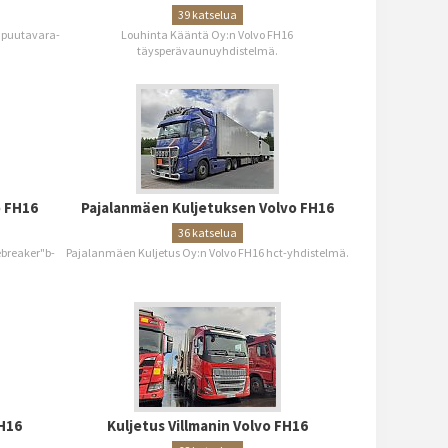
39 katselua
6 puutavara-
Louhinta Kääntä Oy:n Volvo FH16
täysperävaunuyhdistelmä.
o FH16
Pajalanmäen Kuljetuksen Volvo FH16
36 katselua
ebreaker"b-
Pajalanmäen Kuljetus Oy:n Volvo FH16 hct-yhdistelmä.
H16
Kuljetus Villmanin Volvo FH16