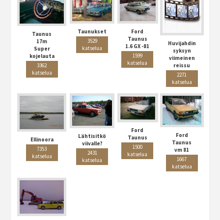
Taunukset
Ford
Taunus
Taunus
3529
17m
Huvijahdin
1.6 GX -81
katselua
Super
syksyn
1599
kojelauta
viimeinen
katselua
reissu
3362
katselua
2271
katselua
Ford
Ford
Lähtisitkö
Taunus
Ellinoora
Taunus
viivalle?
1500
7353
vm 81
2431
katselua
katselua
1667
katselua
katselua