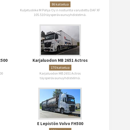
86 katselua
Kuljetusliike M Pohja Oy:n nosturilla varustettu DAF XF
105.510 täysperävaunuyhdistelmä.
R500
Karjaluodon MB 2651 Actros
170 katselua
00
Karjaluodon MB 2651 Actros
täysperävaunuyhdistelmä.
E Lepistön Volvo FH500