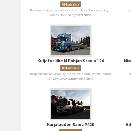
69 katselua
Kaukokiidon ajossa oleva Kuljetusliike I Lehtonen Oy:n
Ku
Volvo FH500 hct-yhdistelmä.
Kuljetusliike M Pohjan Scania 124
Nis
80 katselua
Kuljetusliike M Pohja Oy:n nosturilla varustettu Scania
N
124 täysperävaunuyhdistelmä.
Karjaluodon Sania P420
Ad