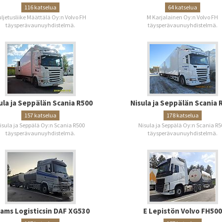
116 katselua
64 katselua
ljetusliike Määttälä Oy:n Volvo FH
M Karjalainen Oy:n Volvo FH
täysperävaunuyhdistelmä.
täysperävaunuyhdistelmä.
ula ja Seppälän Scania R500
Nisula ja Seppälän Scania 
157 katselua
178 katselua
isula ja Seppälä Oy:n Scania R500
Nisula ja Seppälä Oy:n Scania R5
täysperävaunuyhdistelmä.
täysperävaunuyhdistelmä.
ams Logisticsin DAF XG530
E Lepistön Volvo FH500