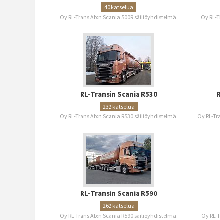
40 katselua
Oy RL-Trans Ab:n Scania 500R säiliöyhdistelmä.
Oy RL-T
RL-Transin Scania R530
R
232 katselua
Oy RL-Trans Ab:n Scania R530 säiliöyhdistelmä.
Oy RL-Tr
RL-Transin Scania R590
262 katselua
Oy RL-Trans Ab:n Scania R590 säiliöyhdistelmä.
Oy RL-T