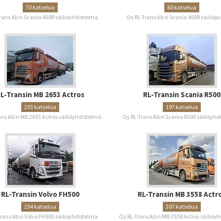
70 katselua
60 katselua
rans Ab:n Scania 460R säiliöyhdistelmä.
Oy RL-Trans Ab:n Scania 460R säiliöpu
L-Transin MB 2653 Actros
RL-Transin Scania R500
253 katselua
197 katselua
ans Ab:n MB 2653 Actros säiliöyhdistelmä.
Oy RL-Trans Ab:n Scania R500 säiliöyhd
RL-Transin Volvo FH500
RL-Transin MB 3558 Actr
254 katselua
207 katselua
rans Ab:n Volvo FH500 säiliöyhdistelmä.
Oy RL-Trans Ab:n MB 3558 Actros säiliöy