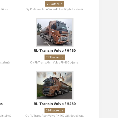
76 katselua
olikas.
Oy RL-Trans Ab:n Volvo FH säiliöyhdistelmä.
RL-Transin Volvo FH460
233 katselua
istelmä.
Oy RL-Trans Ab:n Volvo FH460 b-juna.
os
RL-Transin Volvo FH460
224 katselua
hdistelmä.
Oy RL-Trans Ab:n Volvo FH460 säiliöpuolikas.