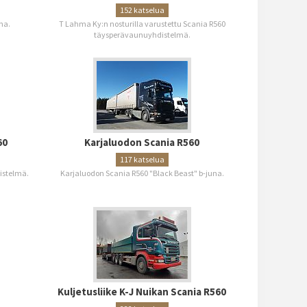
152 katselua
na.
T Lahma Ky:n nosturilla varustettu Scania R560
täysperävaunuyhdistelmä.
60
Karjaluodon Scania R560
117 katselua
distelmä.
Karjaluodon Scania R560 "Black Beast" b-juna.
Kuljetusliike K-J Nuikan Scania R560