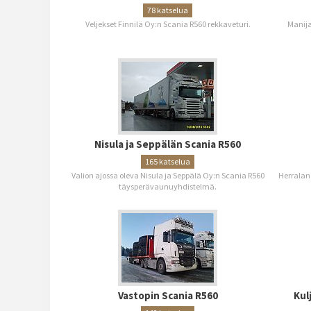
78 katselua
Veljekset Finnilä Oy:n Scania R560 rekkaveturi.
Manija
Nisula ja Seppälän Scania R560
165 katselua
Valion ajossa oleva Nisula ja Seppälä Oy:n Scania R560
Herralan
täysperävaunuyhdistelmä.
Vastopin Scania R560
Kul