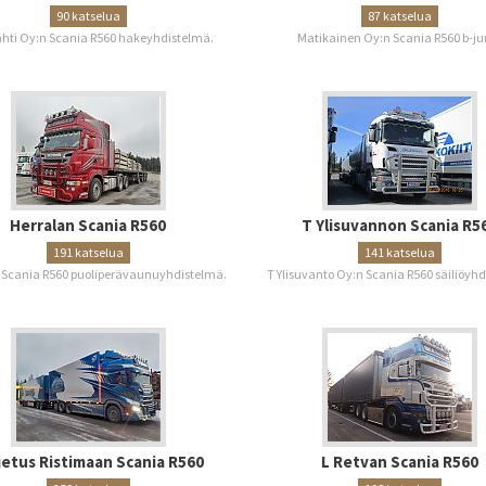
90 katselua
87 katselua
hti Oy:n Scania R560 hakeyhdistelmä.
Matikainen Oy:n Scania R560 b-ju
Herralan Scania R560
T Ylisuvannon Scania R5
191 katselua
141 katselua
 Scania R560 puoliperävaunuyhdistelmä.
T Ylisuvanto Oy:n Scania R560 säiliöyh
jetus Ristimaan Scania R560
L Retvan Scania R560