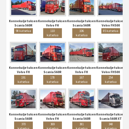
Konnekuljetuksen
Konnekuljetuksen
Konnekuljetuksen
Konnekuljetuksen
Scania 560R
Volvo FH
Scania 560R
Volvo FH500
98 katselua
110
106
85 katselua
katselua
katselua
Konnekuljetuksen
Konnekuljetuksen
Konnekuljetuksen
Konnekuljetuksen
Volvo FH
Scania 560R
Volvo FH
Volvo FH500
191
178
167
254
katselua
katselua
katselua
katselua
Konnekuljetuksen
Konnekuljetuksen
Konnekuljetuksen
Konnekuljetuksen
Scania 560R
Volvo FH
Scania 560R
Scania 560R XT
370
369
381
348
katselua
katselua
katselua
katselua