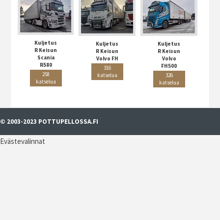
Kuljetus
Kuljetus
Kuljetus
R Keisun
R Keisun
R Keisun
Scania
Volvo FH
Volvo
R580
FH500
316
258
katselua
326
katselua
katselua
© 2003-2023 POTTUPELLOSSA.FI
Evästevalinnat