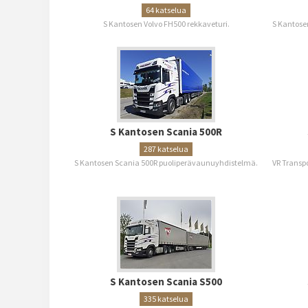
64 katselua
S Kantosen Volvo FH500 rekkaveturi.
S Kantose
S Kantosen Scania 500R
287 katselua
S Kantosen Scania 500R puoliperävaunuyhdistelmä.
VR Transp
S Kantosen Scania S500
335 katselua