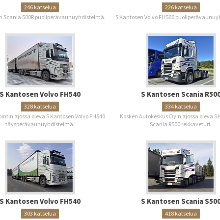
246 katselua
226 katselua
n Scania 500R puoliperävaunuyhdistelmä.
S Kantosen Volvo FH500 puoliperävaunuy
S Kantosen Volvo FH540
S Kantosen Scania R50
328 katselua
334 katselua
ointin ajossa oleva S Kantosen Volvo FH540
Kosken Autokeskus Oy:n ajossa oleva S
täysperävaunuyhdistelmä.
Scania R500 rekkaveturi.
S Kantosen Volvo FH540
S Kantosen Scania S50
303 katselua
418 katselua