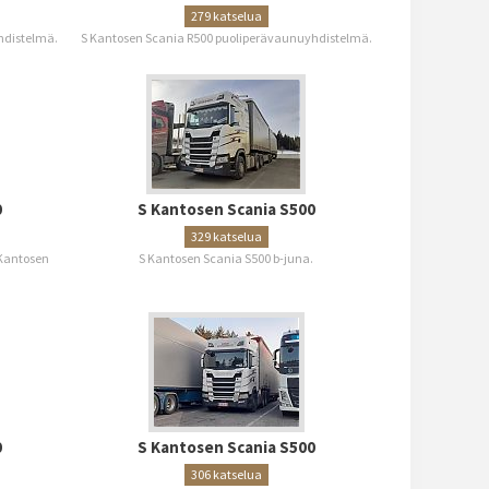
279 katselua
hdistelmä.
S Kantosen Scania R500 puoliperävaunuyhdistelmä.
0
S Kantosen Scania S500
329 katselua
 Kantosen
S Kantosen Scania S500 b-juna.
0
S Kantosen Scania S500
306 katselua