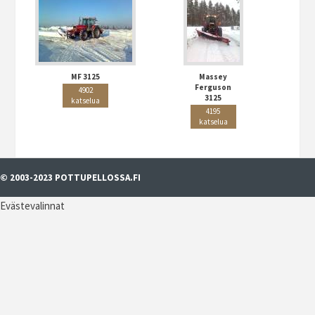
MF 3125
Massey
Ferguson
4902
3125
katselua
4195
katselua
© 2003-2023 POTTUPELLOSSA.FI
Evästevalinnat