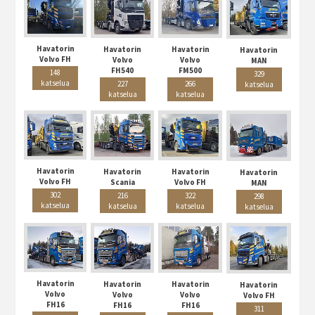
Havatorin
Havatorin
Havatorin
Havatorin
Volvo FH
Volvo
Volvo
MAN
FH540
FM500
148
329
katselua
227
266
katselua
katselua
katselua
Havatorin
Havatorin
Havatorin
Havatorin
Volvo FH
Scania
Volvo FH
MAN
302
216
322
298
katselua
katselua
katselua
katselua
Havatorin
Havatorin
Havatorin
Havatorin
Volvo
Volvo
Volvo
Volvo FH
FH16
FH16
FH16
311