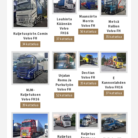
Maansiirto
Louhinta
Morrin
Metsä
Käännän
Volvo FH
Hallion
Volvo
Volvo FH
56 katselua
FH16
Kuljetuspiste.Comin
35 katselua
Volvo FH
37 katselua
34 katselua
Destian
Urjalan
Volvo FH
E
Romu Ja
Kannonlahden
35 katselua
Purkutyön
Volvo FH16
Volvo FH
MJM-
37 katselua
Kuljetuksen
52 katselua
Volvo FH16
39 katselua
Kuljetus
Kuljetus