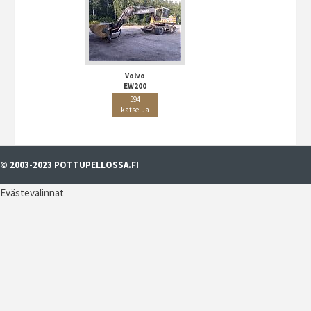
Volvo
EW200
594
katselua
© 2003-2023 POTTUPELLOSSA.FI
Evästevalinnat