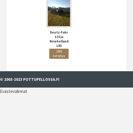
Deutz-Fahr
110 ja
Newholland
L85
2365
katselua
© 2003-2023 POTTUPELLOSSA.FI
Evästevalinnat