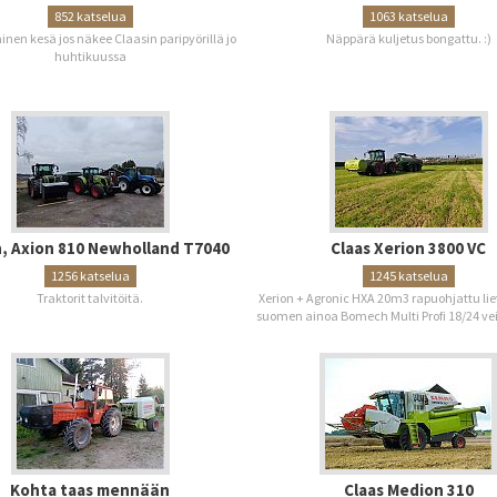
852 katselua
1063 katselua
inen kesä jos näkee Claasin paripyörillä jo
Näppärä kuljetus bongattu. :)
huhtikuussa
, Axion 810 Newholland T7040
Claas Xerion 3800 VC
1256 katselua
1245 katselua
Traktorit talvitöitä.
Xerion + Agronic HXA 20m3 rapuohjattu li
suomen ainoa Bomech Multi Profi 18/24 vei
Kohta taas mennään
Claas Medion 310