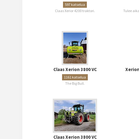
597 katselua
Claas Xerior 4200 traktori.
Tulee aika
Claas Xerion 3800 VC
Xerion
1161 katselua
The Big Bull.
Claas Xerion 3800 VC