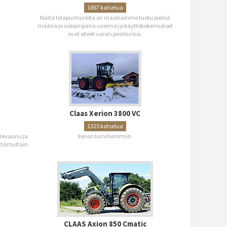
1867 katselua
Näitä telapuimureita on maahamme tuotu pieniä
määriä jo useampana vuonna ja käyttökokemukset
ovat olleet varsin positiivisia.
Claas Xerion 3800 VC
1325 katselua
etevaunu ja
Xerion lumihommiin.
tsimultain.
CLAAS Axion 850 Cmatic