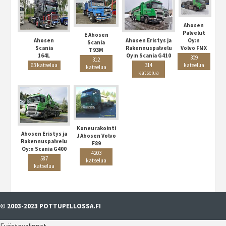
Ahosen
Palvelut
E Ahosen
Ahosen
Oy:n
Ahosen Eristys ja
Scania
Scania
Volvo FMX
Rakennuspalvelu
T93M
164L
Oy:n Scania G410
309
312
63 katselua
katselua
314
katselua
katselua
Koneurakointi
Ahosen Eristys ja
J Ahosen Volvo
Rakennuspalvelu
F89
Oy:n Scania G400
4203
587
katselua
katselua
© 2003-2023 POTTUPELLOSSA.FI