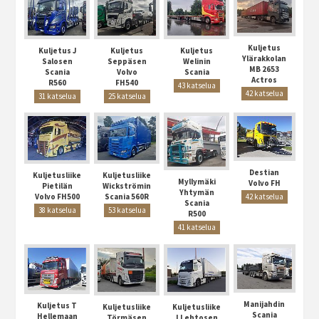
Kuljetus
Kuljetus J
Kuljetus
Kuljetus
Ylärakkolan
Salosen
Seppäsen
Welinin
MB 2653
Scania
Volvo
Scania
Actros
R560
FH540
43 katselua
42 katselua
31 katselua
25 katselua
Destian
Kuljetusliike
Kuljetusliike
Myllymäki
Volvo FH
Pietilän
Wickströmin
Yhtymän
Volvo FH500
Scania 560R
42 katselua
Scania
38 katselua
53 katselua
R500
41 katselua
Manijahdin
Kuljetus T
Kuljetusliike
Kuljetusliike
Scania
Hellemaan
Törmäsen
I Lehtosen