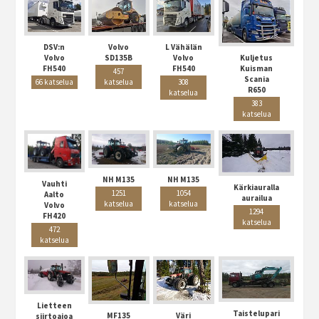
DSV:n
Volvo
L Vähälän
Volvo
Kuljetus
SD135B
Volvo
FH540
Kuisman
FH540
457
Scania
66 katselua
katselua
308
R650
katselua
383
katselua
NH M135
NH M135
Vauhti
Kärkiauralla
1251
1054
Aalto
aurailua
katselua
katselua
Volvo
1294
FH420
katselua
472
katselua
Lietteen
Taistelupari
MF135
Väri
siirtoajoa