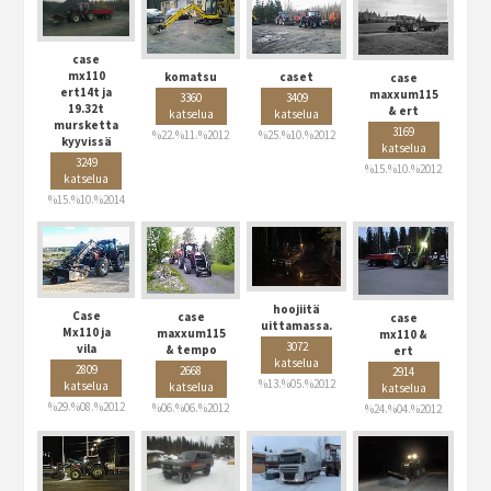
case
mx110
komatsu
caset
case
ert14t ja
maxxum115
3360
3409
19.32t
& ert
katselua
katselua
mursketta
3169
%22.%11.%2012
%25.%10.%2012
kyyvissä
katselua
3249
%15.%10.%2012
katselua
%15.%10.%2014
hoojiitä
Case
case
case
uittamassa.
Mx110 ja
maxxum115
mx110 &
3072
vila
& tempo
ert
katselua
2809
2668
2914
%13.%05.%2012
katselua
katselua
katselua
%29.%08.%2012
%06.%06.%2012
%24.%04.%2012