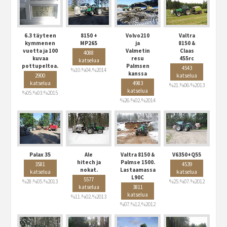
6.3 täyteen
8150 +
Volvo210
Valtra
kymmenen
MP265
ja
8150 &
vuotta ja 100
Valmetin
Claas
4088
kuvaa
resu
455rc
katselua
pottupeltoa.
Palmsen
4543
%10.%04.%2014
kanssa
2900
katselua
katselua
4983
%21.%06.%2013
katselua
%05.%03.%2015
%26.%02.%2014
Palax 35
Ale
Valtra 8150 &
V6350+Q55
hitech ja
Palmse 1500.
3581
4539
nokat.
Lastaamassa
katselua
katselua
L90C
5577
%28.%05.%2013
%25.%07.%2012
katselua
3811
katselua
%11.%02.%2013
%07.%12.%2012