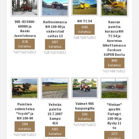
NH TC 54
905 -83 5000-
Kultivoimassa
Kauran
6000H ja
NH 100-90 ja
puintia
4186
Renki
väderstad
kurassa NH
katselua
Juontokoura
cultus 13
TC 54 ja
%08.%09.%2012
kuormaa
3136
4207
liikuttamassa
katselua
katselua
Fordson
%07.%02.%2013
%28.%10.%2012
SUPER Dexta
3640
katselua
%27.%08.%2012
Valmet 905
Puintien
Vehnän
"Hiekan"
kaupungilla
valmistelua
puintia
ajoa Nh
"tryski" ja
23.7.2007
Fiatagri
3241
NH 100-90
Sampo
100-90 ja
katselua
410
Rysky 11
3394
%15.%07.%2012
tn
katselua
4265
katselua
3373
%19.%08.%2012
katselua