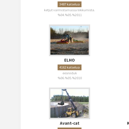
3487 katselua
ketjut varmistamassa liikkumista.
%04.%05.%2011
ELHO
4162 katselua
eesniiduk
%06.%05.%2010
Avant-cat