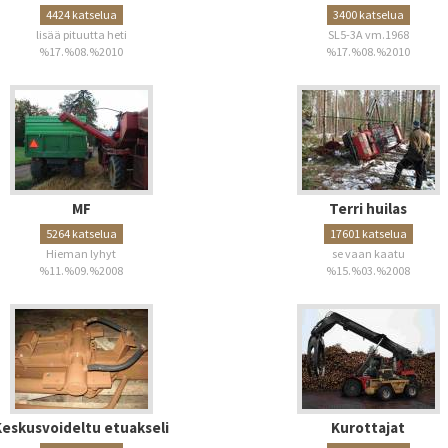
4424 katselua
3400 katselua
lisää pituutta heti
SL5-3A vm.1968
%17.%08.%2010
%17.%08.%2010
MF
Terri huilas
5264 katselua
17601 katselua
Hieman lyhyt
se vaan kaatu
%11.%09.%2008
%15.%03.%2008
Keskusvoideltu etuakseli
Kurottajat