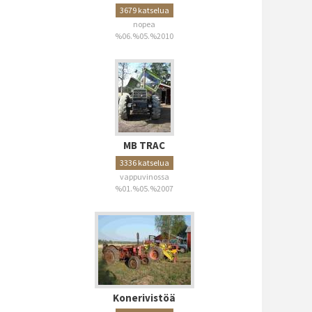
3679 katselua
nopea
%06.%05.%2010
MB TRAC
3336 katselua
vappuvinossa
%01.%05.%2007
Konerivistöä